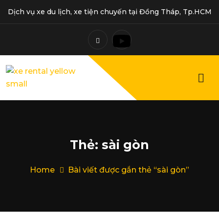
Dịch vụ xe du lịch, xe tiện chuyến tại Đồng Tháp, Tp.HCM
Thẻ:
sài gòn
Home
Bài viết được gắn thẻ “sài gòn”