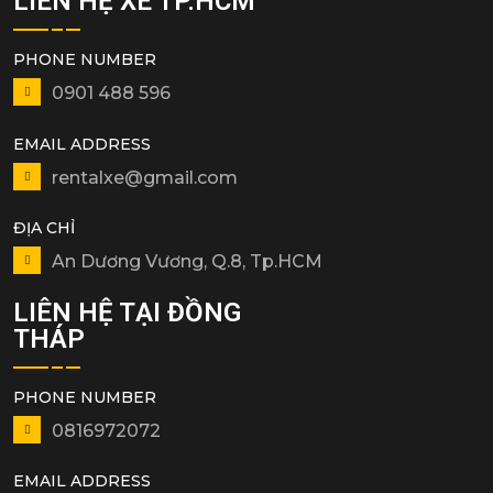
LIÊN HỆ XE TP.HCM
PHONE NUMBER
0901 488 596
EMAIL ADDRESS
rentalxe@gmail.com
ĐỊA CHỈ
An Dương Vương, Q.8, Tp.HCM
LIÊN HỆ TẠI ĐỒNG
THÁP
PHONE NUMBER
0816972072
EMAIL ADDRESS