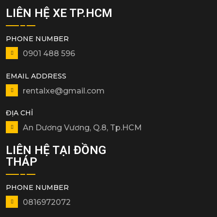
LIÊN HỆ XE TP.HCM
PHONE NUMBER
0901 488 596
EMAIL ADDRESS
rentalxe@gmail.com
ĐỊA CHỈ
An Dương Vương, Q.8, Tp.HCM
LIÊN HỆ TẠI ĐỒNG
THÁP
PHONE NUMBER
0816972072