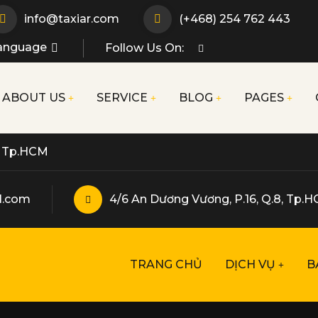
info@taxiar.com
(+468) 254 762 443
anguage
Follow Us On:
ABOUT US
SERVICE
BLOG
PAGES
p, Tp.HCM
l.com
4/6 An Dương Vương, P.16, Q.8, Tp.
TRANG CHỦ
DỊCH VỤ
B