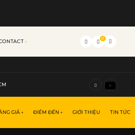
0
CONTACT
HCM
ẢNG GIÁ
ĐIỂM ĐẾN
GIỚI THIỆU
TIN TỨC