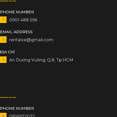
PHONE NUMBER
0901 488 596
EMAIL ADDRESS
rentalxe@gmail.com
ĐỊA CHỈ
An Dương Vương, Q.8, Tp.HCM
Liên hệ tại
Đồng Tháp
PHONE NUMBER
0816972072