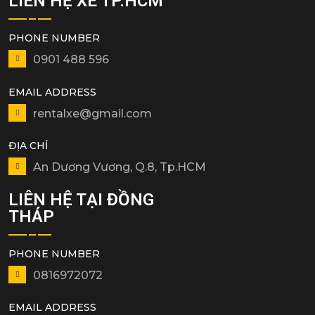
LIÊN HỆ XE TP.HCM
PHONE NUMBER
0901 488 596
EMAIL ADDRESS
rentalxe@gmail.com
ĐỊA CHỈ
An Dương Vương, Q.8, Tp.HCM
LIÊN HỆ TẠI ĐỒNG
THÁP
PHONE NUMBER
0816972072
EMAIL ADDRESS